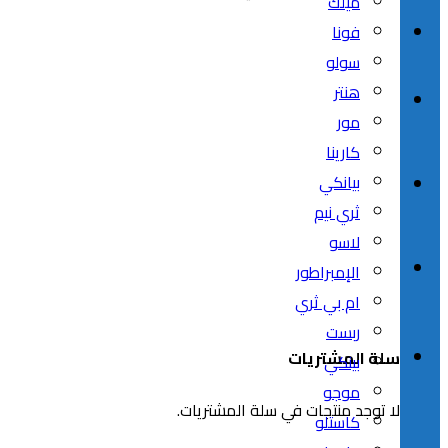
ميلك
فونا
سولو
هنتر
مور
كارينا
بيانكي
ثري نيم
لاسو
الإمبراطور
ام بي ثري
ربست
سلة المشتريات
بينكي
موجو
لا توجد منتجات في سلة المشتريات.
كاستلو