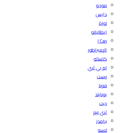
موجو
دايس
لوزة
ايطاليانو
I Can
الإمبراطور
كاستلو
ام بي ثري
ربست
فونا
يونايتد
جيت
ثري نيم
برامدز
لاسو