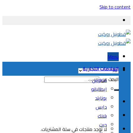
Skip to content
Menu
العلامات التجارية
البحث عن:
قطونيل
ايطاليانو
يونايتد
دايس
بلانك
جيت
لا توجد منتجات في سلة المشتريات.