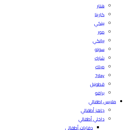
هنتر
كارينا
بينكي
مور
بيانكي
سولو
شارك
ميلك
7day
قطونيل
برافو
ملابس اطفالي
جاهز أطفالي
داخلي أطفالي
دفايات أطفالي