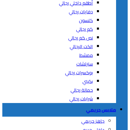
أطقم داخلي رجالي
دفايات رجالي
كلسون
كم رجالي
نص كم رجالي
الكت الرجالي
ممشط
سترتشات
بوكسرات رجالي
بكيني
حمالة رجالي
شرابات رجالي
ملابس حريمي
جاهز حريمي
داخلى حريمي