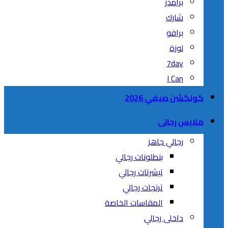
برامدز
شارك
برافو
لوزة
7day
I Can
كولكشن صيفي 2026
ملابس رجالى
رجالي جاهز
بنطلونات رجالي
تيشرتات رجالي
ترنجات رجالي
المقاسات الخاصة
داخلى رجالي