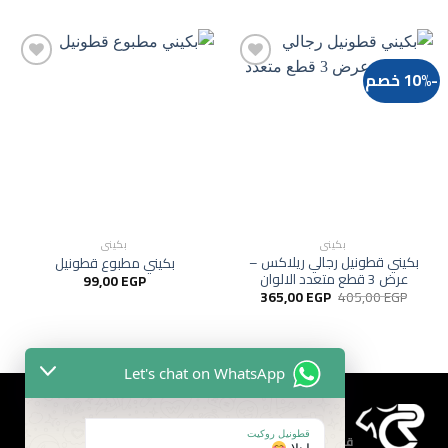
هو:
هو:
285,00 EGP.
315,00 EGP.
-10% خصم
Add to
Add to
wishlist
wishlist
بكيني
بكيني
بكيني قطونيل رجالي ريلاكس –
بكيني مطبوع قطونيل
عرض 3 قطع متعدد الالوان
99,00
EGP
السعر
السعر
365,00
EGP
405,00
EGP
الأصلي
الحالي
هو:
هو:
365,00 EGP.
405,00 EGP.
Let's chat on WhatsApp
قطونيل روكيت
قطونيل روكيت | خبره