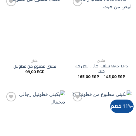
Add to
Add to
wishlist
wishlist
بكيني
بكيني
MASTERS سليب رجالي ابيض من
بكينى مطبوع من قطونيل
جيت
99,00
EGP
نطاق
165,00
EGP
–
145,00
EGP
السعر:
من
خلال
-11% خصم
Add to
Add to
wishlist
wishlist