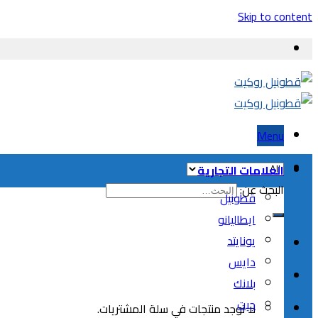
Skip to content
Menu
العلامات التجارية
البحث عن:
قطونيل
ايطاليانو
يونايتد
دايس
بلانك
جيت
لا توجد منتجات في سلة المشتريات.