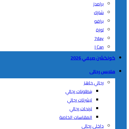
برامدز
شارك
برافو
لوزة
7day
I Can
كولكشن صيفي 2026
ملابس رجالى
رجالي جاهز
بنطلونات رجالي
تيشرتات رجالي
ترنجات رجالي
المقاسات الخاصة
داخلى رجالي