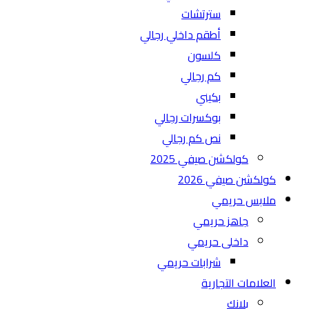
سترتشات
أطقم داخلي رجالي
كلسون
كم رجالي
بكيني
بوكسرات رجالي
نص كم رجالي
كولكشن صيفي 2025
كولكشن صيفي 2026
ملابس حريمي
جاهز حريمي
داخلى حريمي
شرابات حريمي
العلامات التجارية
بلانك