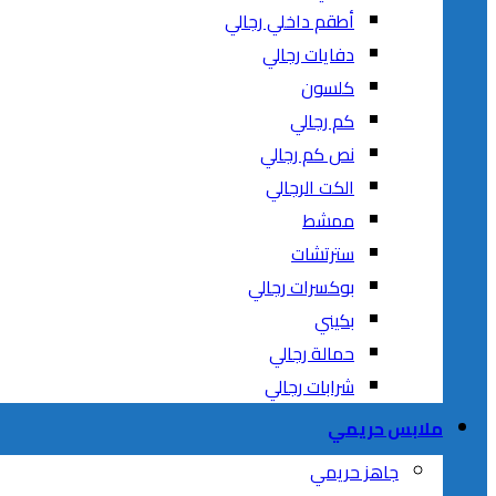
أطقم داخلي رجالي
دفايات رجالي
كلسون
كم رجالي
نص كم رجالي
الكت الرجالي
ممشط
سترتشات
بوكسرات رجالي
بكيني
حمالة رجالي
شرابات رجالي
ملابس حريمي
جاهز حريمي