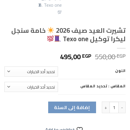
تشيرت العيد صيف 2026
خامة سنجل
ليكرا توكيل Texo one
السعر
السعر
495,00
550,00
EGP
EGP
الأصلي
الحالي
هو:
هو:
اللون
495,00 EGP.
550,00 EGP.
المقاس : تحديد المقاس
كمية تشيرت العيد صيف 2026
خامة سنجل ليكرا توكيل Texo one
إضافة إلى السلة
Add to wishlist