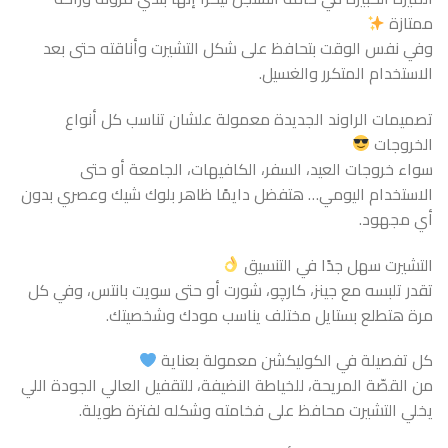
ممتازة
وفي نفس الوقت بتحافظ على شكل التشيرت وأناقته حتى بعد
الاستخدام المتكرر والغسيل.
تصميمات الراوند الجديدة معمولة علشان تناسب كل أنواع
الخروجات
سواء خروجات العيد، السفر، الكافيهات، الجامعة أو حتى
الاستخدام اليومي… هتفضل دايمًا ظاهر بلوك شيك وعصري بدون
أي مجهود.
التشيرت سهل جدًا في التنسيق
تقدر تلبسه مع جينز، كارچو، شورت أو حتى سويت بانتس، وفي كل
مرة هتطلع بستايل مختلف يناسب مودك وشخصيتك.
كل تفصيلة في الكوليكشن معمولة بعناية
من القصّة المريحة، للخياطة النضيفة، للتقفيل العالي الجودة اللي
يخلي التشيرت محافظ على فخامته وشكله لفترة طويلة.