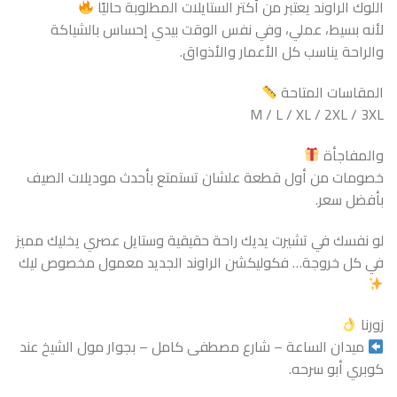
اللوك الراوند يعتبر من أكتر الستايلات المطلوبة حاليًا
لأنه بسيط، عملي، وفي نفس الوقت بيدي إحساس بالشياكة
والراحة يناسب كل الأعمار والأذواق.
المقاسات المتاحة
M / L / XL / 2XL / 3XL
والمفاجأة
خصومات من أول قطعة علشان تستمتع بأحدث موديلات الصيف
بأفضل سعر.
لو نفسك في تشيرت يديك راحة حقيقية وستايل عصري يخليك مميز
في كل خروجة… فكوليكشن الراوند الجديد معمول مخصوص ليك
زورنا
ميدان الساعة – شارع مصطفى كامل – بجوار مول الشيخ عند
كوبري أبو سرحه.