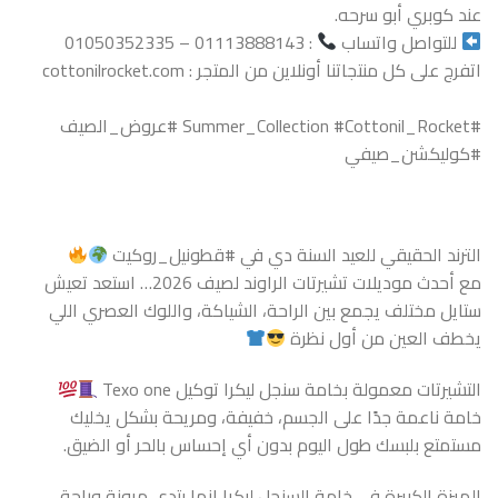
عند كوبري أبو سرحه.
للتواصل واتساب
: 01113888143 – 01050352335
اتفرج على كل منتجاتنا أونلاين من المتجر : cottonilrocket.com
#Summer_Collection
#Cottonil_Rocket
#عروض_الصيف
#كوليكشن_صيفي
الترند الحقيقي للعيد السنة دي في #قطونيل_روكيت
مع أحدث موديلات تشيرتات الراوند لصيف 2026… استعد تعيش
ستايل مختلف يجمع بين الراحة، الشياكة، واللوك العصري اللي
يخطف العين من أول نظرة
التشيرتات معمولة بخامة سنجل ليكرا توكيل Texo one
خامة ناعمة جدًا على الجسم، خفيفة، ومريحة بشكل يخليك
مستمتع بلبسك طول اليوم بدون أي إحساس بالحر أو الضيق.
الميزة الكبيرة في خامة السنجل ليكرا إنها بتدي مرونة وراحة