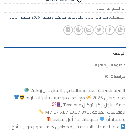
رمز المنتج:
غير محدد
التصنيفات:
تيشرتات رجالي
,
رجالي جاهز
,
كولكشن صيفي 2026
,
ملابس رجالى
الوصف
معلومات إضافية
مراجعات (0)
#الترند
تشيرتات العيد وجمالها في
#قطونيل_روكيت
جديد صيفي 2026
مع أحدث موديلات تشيرتات راوند
خامة سنجل ليكرا توكيل Texo one
المقاسات المتاحة : M / L / XL / 2XL / 3XL
والمفاجأة
خصومات من أول قطعة
عنوانا : ميدان الساعة ش مصطفى كامل بجوار مول الشيخ