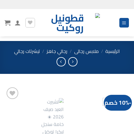
Ski
t
conten
الرئيسية
/
ملابس رجالى
/
رجالي جاهز
/
تيشرتات رجالي
-10% خصم
Add to
wishlist