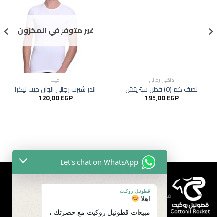
Add to
Add to
wishlist
wishlist
غير متوفر في المخزون
داخلى رجالي
جيت
نصف كم (O) قطن ستريتش
اندر شيرت رجالي الوان جيت ليكرا
120,00
EGP
195,00
EGP
Let's chat on WhatsApp
قطونيل روكيت
قطونيل روكيت | خبره
اهلا
مبيعات قطونيل روكيت مع حضرتك ،