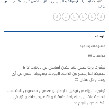
التصنيفات:
ايطاليانو
,
تيشرتات رجالي
,
رجالي جاهز
,
كولكشن صيفي 2026
,
ملابس
رجالى
الوصف
معلومات إضافية
مراجعات (0)
تيشيرت بيزك عملي لازم يكون أساسي في دولابك 👕🔥
خصوصًا لما يجمع بين الراحة، الجودة، وسهولة اللبس في أي
وقت وكل مكان 😎
تيشيرت البيزك من توكيل #ايطاليانو معمول مخصوص للمقاسات
الخاصة علشان يديك راحة حقيقية وFit مريح يخليك واثق في
شكلك طول اليوم ✨