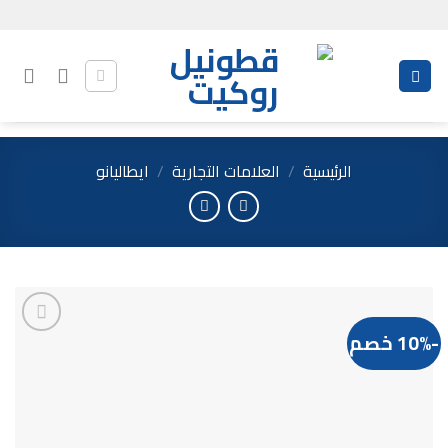
Ski
t
conten
الرئيسية
/
العلامات التجارية
/
ايطاليانو
-10% خصم
Add to
wishlist