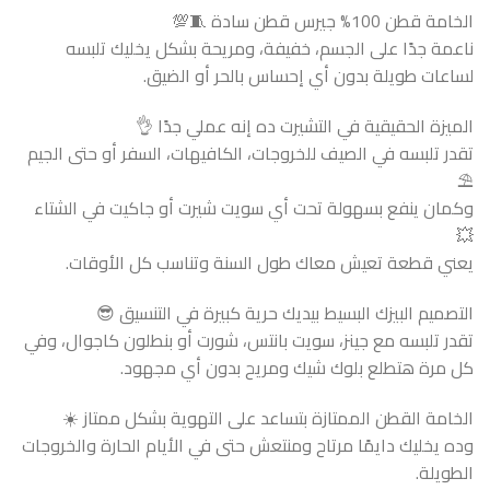
الخامة قطن 100% جيرس قطن سادة 🧵💯
ناعمة جدًا على الجسم، خفيفة، ومريحة بشكل يخليك تلبسه
لساعات طويلة بدون أي إحساس بالحر أو الضيق.
الميزة الحقيقية في التشيرت ده إنه عملي جدًا 👌
تقدر تلبسه في الصيف للخروجات، الكافيهات، السفر أو حتى الجيم
⛱️
وكمان ينفع بسهولة تحت أي سويت شيرت أو جاكيت في الشتاء
💥
يعني قطعة تعيش معاك طول السنة وتناسب كل الأوقات.
التصميم البيزك البسيط بيديك حرية كبيرة في التنسيق 😎
تقدر تلبسه مع جينز، سويت بانتس، شورت أو بنطلون كاجوال، وفي
كل مرة هتطلع بلوك شيك ومريح بدون أي مجهود.
الخامة القطن الممتازة بتساعد على التهوية بشكل ممتاز ☀️
وده يخليك دايمًا مرتاح ومنتعش حتى في الأيام الحارة والخروجات
الطويلة.