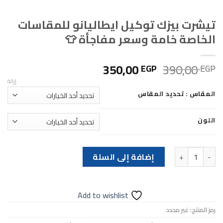
تيشرت بيزك توكيل ايطاليانو للمقاسات
الخاصة خامة وسعر مفاجأة 👕
السعر
السعر
350,00
390,00
EGP
EGP
الأصلي
الحالي
إزالة
هو:
هو:
المقاس : تحديد المقاس
350,00 EGP.
390,00 EGP.
اللون
كمية تيشرت بيزك توكيل ايطاليانو للمقاسات الخاصة خامة وسعر م
إضافة إلى السلة
Add to wishlist
رمز المنتج:
غير محدد