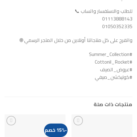
للطلب والاستفسار واتساب 📞
01113888143
01050352335
واتفرج على كل منتجاتنا أونلاين من خلال المتجر الرسمي 🌐
#Summer_Collection
#Cottonil_Rocket
#عروض_الصيف
#كوليكشن_صيفي
منتجات ذات صلة
-15% خصم