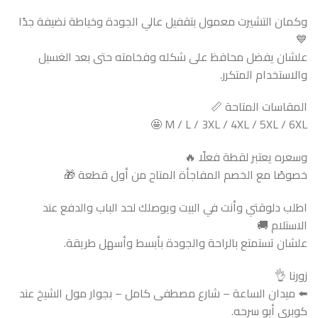
وكمان التشيرت معمول بتقفيل عالي الجودة وخياطة نضيفة جدًا
💙
علشان يفضل محافظ على شكله وفخامته حتى بعد الغسيل
والاستخدام المتكرر.
المقاسات المتاحة 📏
M / L / 3XL / 4XL / 5XL / 6XL 🤩
وسعره يعتبر لقطة فعلًا 🔥
خصوصًا مع الخصم المفاجأة المتاح من أول قطعة 🎁
اطلب دلوقتي وأنت في البيت ويوصلك لحد الباب والدفع عند
الاستلام 🚚
علشان تستمتع بالراحة والجودة بأبسط وأسهل طريقة.
زورنا 👌
⬅️ ميدان الساعة – شارع مصطفى كامل – بجوار مول الشيخ عند
كوبري أبو سرحه.