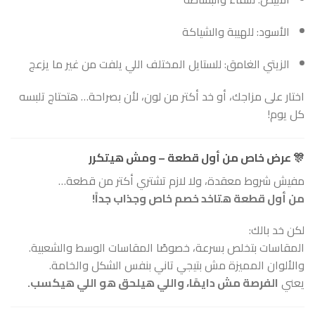
الأسود: للهيبة والشياكة
الزيتي الغامق: للستايل المختلف اللي يلفت من غير ما يزعج
اختار على مزاجك، أو خد أكتر من لون، لأن بصراحة… هتحتاج تلبسه
كل يوم!
🎊
عرض خاص من أول قطعة – ومش هيتكرر
مفيش شروط معقدة، ولا لازم تشتري أكتر من قطعة…
من أول قطعة هتاخد خصم خاص وجذاب جداً!
لكن خد بالك:
المقاسات بتخلص بسرعة، خصوصًا المقاسات الوسط والشعبية.
والألوان المميزة مش بتيجي تاني بنفس الشكل والخامة.
يعني
الفرصة مش دايمًا، واللي هيلحق هو اللي هيكسب.