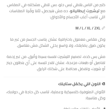
كتير من الناس بتلاقي لبس حلو، بس تلاقي مشكلته في المقاس.
مع
تيشيرت إيطاليانو
، ده مش هيحصل، لأننا وفّرنا المقاسات
اللي تناسب أغلب الأجسام والأذواق:
M / L / XL / 2XL
📏
وكل مقاس معمول باحترافية عشان يناسب الجسم من غير ما
يكون ضيق يضايقك، ولا واسع يخلي الشكل مش متناسق.
مش بس كده، تصميم التيشيرت نفسه بسيط وأنيق، من غير زحمة
تفاصيل أو طبعات مزعجة، عشان تقدر تلبسه على أي بنطلون جينز
أو شورت، وتفضل محافظ على شكلك الرايق.
🎨
اللون اللي يكمّل ستايلك
الألوان المتوفرة كلاسيكية وعملية، تناسب كل حاجة في دولابك،
وكل مناسبة:
الأبيض: للنقاء والبساطة