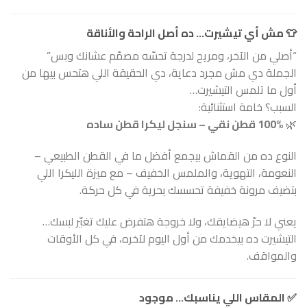
👕
مش أي تيشيرت… ده أصل الراحة والأناقة
“أصلي من الآخر، ومريح لدرجة تحسّه مصمّم عشانك وبس”
الجملة دي مش مجرد دعاية، دي الحقيقة اللي هتحس بيها من
أول ما تلمس التيشيرت…
السبب؟ خامة استثنائية:
🌿
100% قطن نقي – سنجل ليكرا قطن ساده
النوع ده من القماش بيجمع أفضل ما في القطن الطبيعي –
النعومة، التهوية، والملمس الخفيف – مع ميزة الليكرا اللي
بتضيف مرونة خفيفة تحسسك بحرية في كل حركة.
يعني لا حرّ هيضايقك، ولا خروجة هتفرض عليك تغيّر لبسك…
التيشيرت ده بيخدمك من أول اليوم لآخره، في كل الأوقات
والمواقف.
✅
المقاس اللي يناسبك… موجود