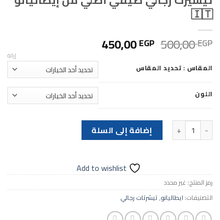
تيشيرت رجالي صيفي اصلي من إيطاليانو
🇮🇹
السعر
السعر
450,00
500,00
EGP
EGP
الأصلي
الحالي
إزالة
هو:
هو:
المقاس : تحديد المقاس
450,00 EGP.
500,00 EGP.
اللون
كمية تيشيرت رجالي صيفي اصلي من إيطاليانو 🇮🇹
إضافة إلى السلة
Add to wishlist
رمز المنتج:
غير محدد
التصنيفات:
ايطاليانو
,
تيشرتات رجالي