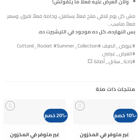
ولأن العرض عليه فعلاً ما يتفوتش!
مش كل يوم تلاقي منتج فعلاً يستاهل، وخامة فعلاً تفرق، وسعر
فعلاً مناسب…
بس النهارده، كل ده موجود في التيشيرت ده.
#عروض_الصيف #Cottonil_Rocket #Summer_Collection
#العرض_عرضين
#راحة_ستايل_أصالة 💥
منتجات ذات صلة
-10% خصم
-20% خصم
Add to
Add to
wishlist
wishlist
غير متوفر في المخزون
غير متوفر في المخزون