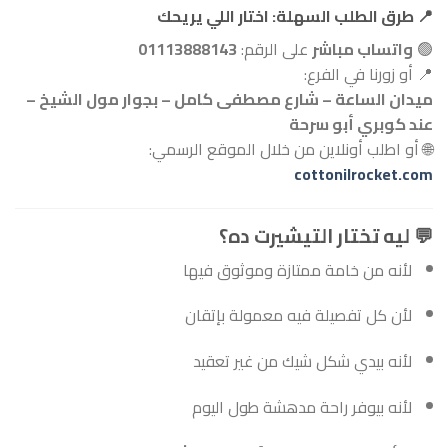
📍
طرق الطلب السهلة: اختار اللي يريحك
🟢
واتساب مباشر
على الرقم:
01113888143
📍 أو زورنا في الفرع:
ميدان الساعة – شارع مصطفى كامل – بجوار مول الشيخ –
عند كوبري أبو سرحة
🌐 أو اطلب أونلاين من خلال الموقع الرسمي:
cottonilrocket.com
💬
ليه تختار التيشيرت ده؟
لأنه من خامة ممتازة وموثوق فيها
لأن كل تفصيلة فيه معمولة بإتقان
لأنه بيدي شكل شيك من غير تعقيد
لأنه بيوفر راحة مدهشة طول اليوم