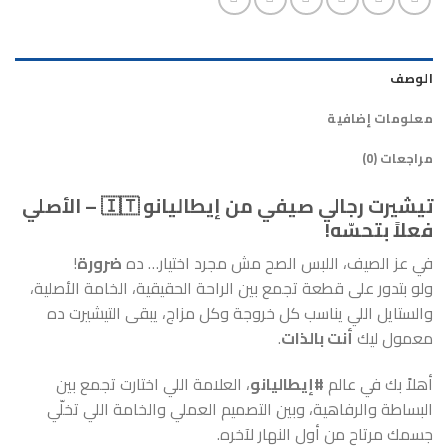
الوصف
معلومات إضافية
مراجعات (0)
تيشيرت رجالي صيفي من إيطاليانو 🇮🇹 – الأصلي
فعلاً بتحسّه!
في عز الصيف، اللبس الصح مش مجرد اختيار… ده
ضرورة
!
ولو بتدور على قطعة تجمع بين الراحة الحقيقية، الخامة الأصلية،
والستايل اللي يناسب كل خروجة وكل مزاج، يبقى التيشيرت ده
معمول ليك
أنت بالذات
.
أهلاً بك في عالم
#إيطاليانو
، العلامة اللي اختارت تجمع بين
البساطة والرفاهية، وبين التصميم العملي والخامة اللي تخلّي
جسمك مرتاح من أول النهار لآخره.