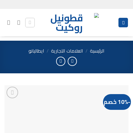
Ski
t
conten
الرئيسية
/
العلامات التجارية
/
ايطاليانو
-10% خصم
Add to
wishlist