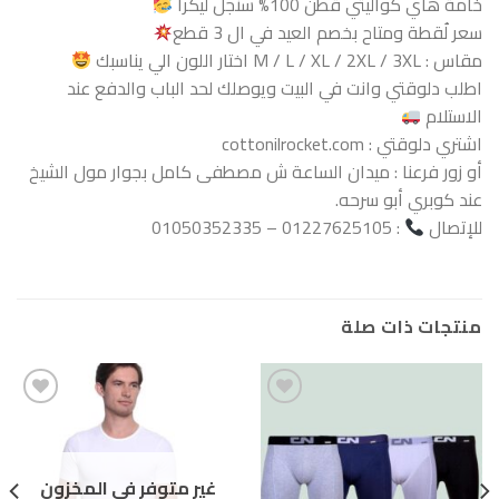
خامة هاي كواليتي قطن 100% سنجل ليكرا
سعر لُقطة ومتاح بخصم العيد في ال 3 قطع
مقاس : M / L / XL / 2XL / 3XL اختار اللون الي يناسبك
اطلب دلوقتي وانت في البيت ويوصلك لحد الباب والدفع عند
الاستلام
اشتري دلوقتي : cottonilrocket.com
أو زور فرعنا : ميدان الساعة ش مصطفى كامل بجوار مول الشيخ
عند كوبري أبو سرحه.
للإتصال
: 01227625105 – 01050352335
منتجات ذات صلة
Add to
Add to
wishlist
wishlist
غير متوفر في المخزون