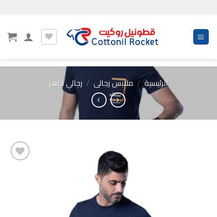
Ski
t
conten
الرئيسية
/
ملابس رجالى
/
رجالي جاهز
Add to
wishlist