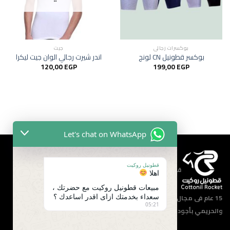
بوكسرات رجالي
جيت
بوكسر قطونيل CN لونج
اندر شيرت رجالي الوان جيت ليكرا
120,00
EGP
199,00
EGP
Let's chat on WhatsApp
قطونيل روكيت
قطونيل روكيت | خبره
اهلا
مبيعات قطونيل روكيت مع حضرتك ،
سعداء بخدمتك ازاى اقدر اساعدك ؟
15 عام فى مجال الملابس ، نقدم أفضل الموديلات الرجالي والأطفالي
05:21
والحريمي بأجود الخامات